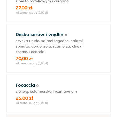
z pesto bazyliowym i oregano
27,00 zł
wliczono kaucję (0,00 zł)
Deska serów i wędlin
szynka Crudo, salami łagodne, salami
spinata, gorgonzola, scamorza, oliwki
czarne, Focaccia
70,00 zł
wliczono kaucję (0,00 zł)
Focaccia
z oliwą, solą morską i rozmarynem
25,00 zł
wliczono kaucję (0,00 zł)