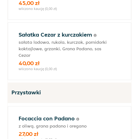
45,00 zł
wliczono kaucję (0,00 zł)
Sałatka Cezar z kurczakiem
sałata lodowa, rukola, kurczak, pomidorki
koktajlowe, grzanki, Grana Padano, sos
Cezar
40,00 zł
wliczono kaucję (0,00 zł)
Przystawki
Focaccia con Padano
z oliwą, grana padano i oregano
27,00 zł