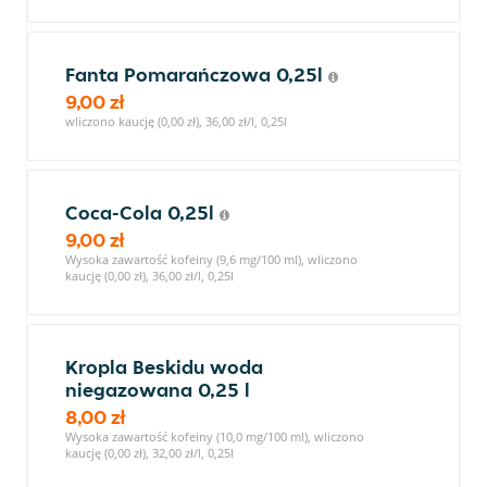
Fanta Pomarańczowa 0,25l
9,00 zł
wliczono kaucję (0,00 zł), 36,00 zł/l, 0,25l
Coca-Cola 0,25l
9,00 zł
Wysoka zawartość kofeiny (9,6 mg/100 ml), wliczono
kaucję (0,00 zł), 36,00 zł/l, 0,25l
Kropla Beskidu woda
niegazowana 0,25 l
8,00 zł
Wysoka zawartość kofeiny (10,0 mg/100 ml), wliczono
kaucję (0,00 zł), 32,00 zł/l, 0,25l