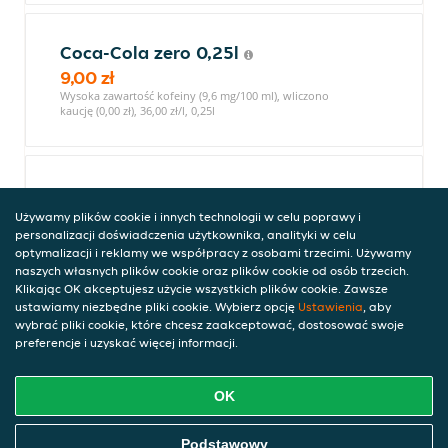
Coca-Cola zero 0,25l
9,00 zł
Wysoka zawartość kofeiny (9,6 mg/100 ml), wliczono
kaucję (0,00 zł), 36,00 zł/l, 0,25l
Sprite 0,25l
9,00 zł
Używamy plików cookie i innych technologii w celu poprawy i
personalizacji doświadczenia użytkownika, analityki w celu
wliczono kaucję (0,00 zł), 36,00 zł/l, 0,25l
optymalizacji i reklamy we współpracy z osobami trzecimi. Używamy
naszych własnych plików cookie oraz plików cookie od osób trzecich.
Klikając OK akceptujesz użycie wszystkich plików cookie. Zawsze
ustawiamy niezbędne pliki cookie. Wybierz opcję
Ustawienia
, aby
Cappy Sok pomarańczowy 0,25l
wybrać pliki cookie, które chcesz zaakceptować, dostosować swoje
preferencje i uzyskać więcej informacji.
9,00 zł
wliczono kaucję (0,00 zł), 36,00 zł/l, 0,25l
OK
Zamów Jedzenie Online
Podstawowy