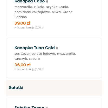
Kanapka Capo
mozzarella, rukola, szynka Crudo,
pomidorki koktajlowe, oliwa, Grana
Padano
39,00 zł
wliczono kaucję (0,00 zł)
Kanapka Tuna Gold
sos Cezar, sałata lodowa, mozzarella,
tuńczyk, cebula
36,00 zł
wliczono kaucję (0,00 zł)
Sałatki
Sałatka Tonno