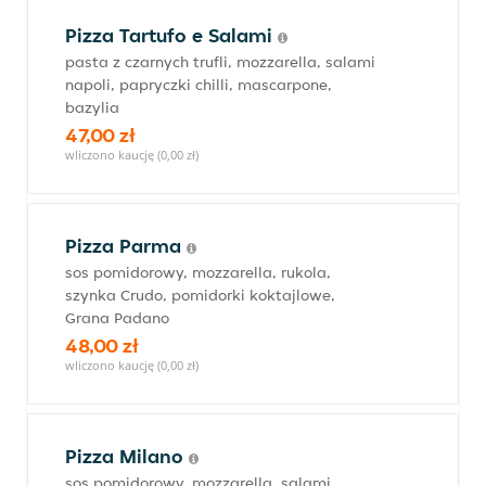
Pizza Tartufo e Salami
pasta z czarnych trufli, mozzarella, salami
napoli, papryczki chilli, mascarpone,
bazylia
47,00 zł
wliczono kaucję (0,00 zł)
Pizza Parma
sos pomidorowy, mozzarella, rukola,
szynka Crudo, pomidorki koktajlowe,
Grana Padano
48,00 zł
wliczono kaucję (0,00 zł)
Pizza Milano
sos pomidorowy, mozzarella, salami