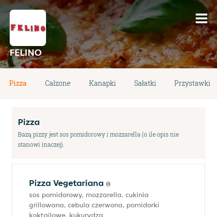
FELINO
Pizza
Calzone
Kanapki
Sałatki
Przystawki
Pizza
Bazą pizzy jest sos pomidorowy i mozzarella (o ile opis nie
stanowi inaczej).
Pizza Vegetariana
sos pomidorowy, mozzarella, cukinia
grillowana, cebula czerwona, pomidorki
koktajlowe, kukurydza