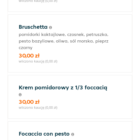
wliczono kaucję (0,00 zł)
Bruschetta
pomidorki koktajlowe, czosnek, petruszka,
pesto bazyliowe, oliwa, sól morska, pieprz
czarny
30,00 zł
wliczono kaucję (0,00 zł)
Krem pomidorowy z 1/3 foccacią
30,00 zł
wliczono kaucję (0,00 zł)
Focaccia con pesto