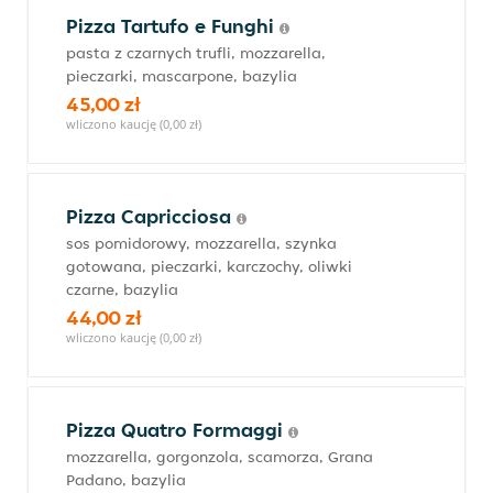
Pizza Tartufo e Funghi
pasta z czarnych trufli, mozzarella,
pieczarki, mascarpone, bazylia
45,00 zł
wliczono kaucję (0,00 zł)
Pizza Capricciosa
sos pomidorowy, mozzarella, szynka
gotowana, pieczarki, karczochy, oliwki
czarne, bazylia
44,00 zł
wliczono kaucję (0,00 zł)
Pizza Quatro Formaggi
mozzarella, gorgonzola, scamorza, Grana
Padano, bazylia