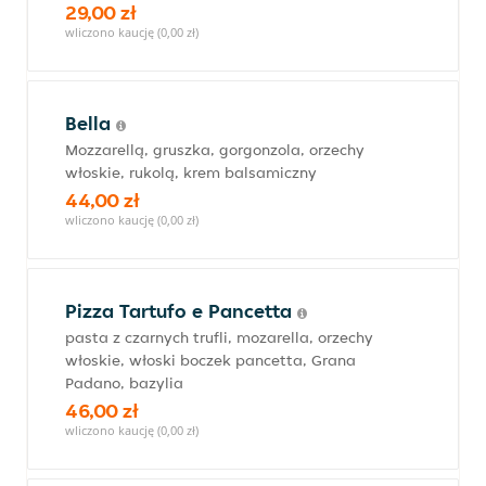
29,00 zł
wliczono kaucję (0,00 zł)
Bella
Mozzarellą, gruszka, gorgonzola, orzechy
włoskie, rukolą, krem balsamiczny
44,00 zł
wliczono kaucję (0,00 zł)
Pizza Tartufo e Pancetta
pasta z czarnych trufli, mozarella, orzechy
włoskie, włoski boczek pancetta, Grana
Padano, bazylia
46,00 zł
wliczono kaucję (0,00 zł)